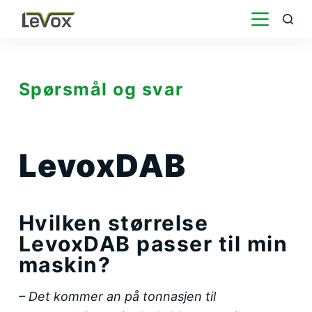
H
o
p
p
Spørsmål og svar
t
i
l
LevoxDAB
i
n
n
Hvilken størrelse
h
LevoxDAB passer til min
o
maskin?
l
d
– Det kommer an på tonnasjen til
e