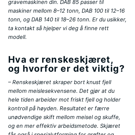
gravemaskinen din. DAB 85 passer til
t
maskiner mellom 8–12 tonn, DAB 100 til 12–16
tonn, og DAB 140 til 18–26 tonn. Er du usikker,
ta kontakt så hjelper vi deg å finne rett
modell.
Hva er renskeskjæret,
og hvorfor er det viktig?
– Renskeskjæret skraper bort knust fjell
mellom meislesekvensene. Det gjør at du
hele tiden arbeider mot friskt fjell og holder
kontroll på høyden. Resultatet er færre
unødvendige skift mellom meisel og skuffe,
og en mer effektiv arbeidsmetode. Skjæret
fås også i spesialutforming for grøfter og